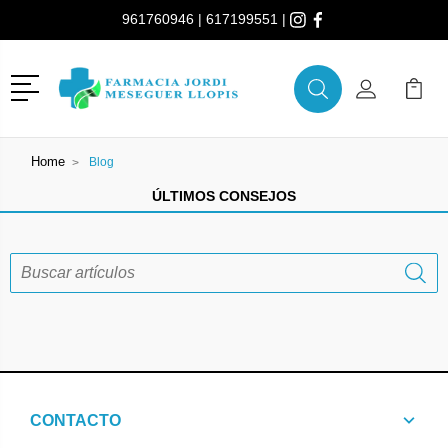
961760946
|
617199551
|
Menú
Buscar
Mi Cuenta
Mi Ca
Buscar
Home
Blog
ÚLTIMOS CONSEJOS
CONTACTO