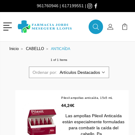
961760946
|
617199551
|
Menú
Buscar
Mi Cuenta
Mi Ca
Buscar
Inicio
CABELLO
ANTICAÍDA
1 of 1 Items
Ordenar por:
Pilexil ampollas anticaída, 15x5 mL
44,24€
Las ampollas Pilexil Anticaída
están especialmente formuladas
para combatir la caída del
cabello. Pa…