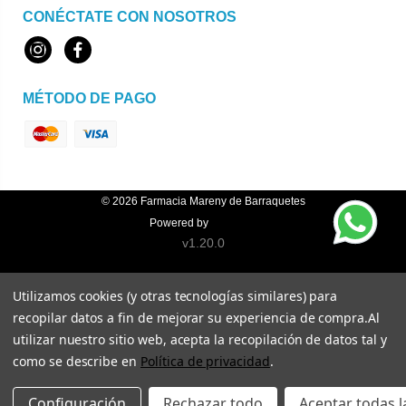
CONÉCTATE CON NOSOTROS
Instagram
Facebook
MÉTODO DE PAGO
© 2026
Farmacia Mareny de Barraquetes
Powered by
Topfarma
v1.20.0
Utilizamos cookies (y otras tecnologías similares) para
recopilar datos a fin de mejorar su experiencia de compra.
Al
utilizar nuestro sitio web, acepta la recopilación de datos tal y
como se describe en
Política de privacidad
.
Configuración
Rechazar todo
Aceptar todas l