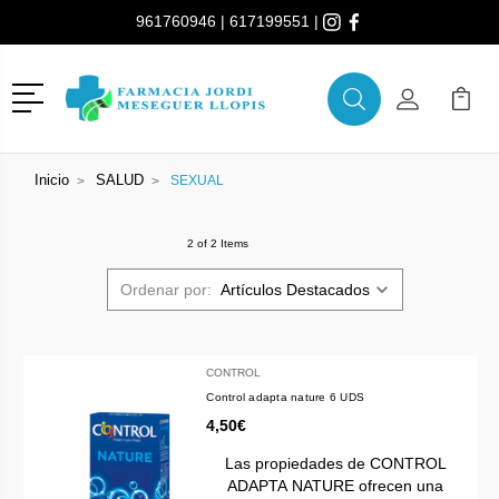
961760946
|
617199551
|
Menú
Buscar
Mi Cuenta
Mi Ca
Buscar
Inicio
SALUD
SEXUAL
2 of 2 Items
Ordenar por:
CONTROL
Control adapta nature 6 UDS
4,50€
Las propiedades de CONTROL
ADAPTA NATURE ofrecen una