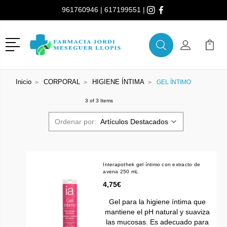
961760946
|
617199551
|
Menú
Buscar
Mi Cuenta
Mi Ca
Buscar
Inicio
CORPORAL
HIGIENE ÍNTIMA
GEL ÍNTIMO
3 of 3 Items
Ordenar por:
Interapothek gel íntimo con extracto de
avena 250 mL
4,75€
Gel para la higiene íntima que
mantiene el pH natural y suaviza
las mucosas. Es adecuado para