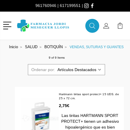
961760946
|
617199551
|
Menú
Buscar
Mi Cuenta
Mi Ca
Buscar
Inicio
SALUD
BOTIQUÍN
VENDAS, SUTURAS Y GUANTES
9 of 9 Items
Ordenar por:
Hartmann tiritas sport protect+ 15 UDS. de
25 x 72 cm.
2,75€
Las tiritas HARTMANN SPORT
PROTECT+ tienen un adhesivo
hipoalergénico que es bien