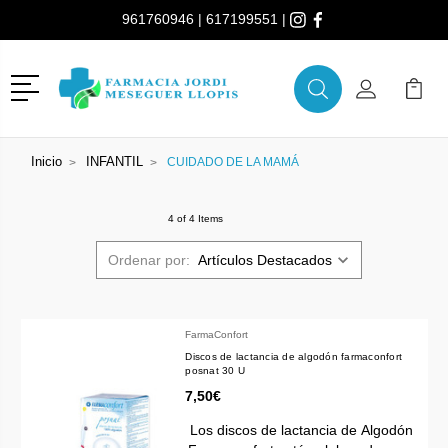
961760946
|
617199551
|
Menú
Buscar
Mi Cuenta
Mi Ca
Buscar
Inicio
INFANTIL
CUIDADO DE LA MAMÁ
4 of 4 Items
Ordenar por:
FarmaConfort
Discos de lactancia de algodón farmaconfort
posnat 30 U
7,50€
Los discos de lactancia de Algodón