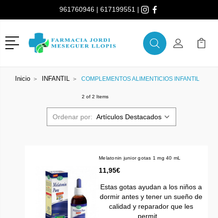
961760946
|
617199551
|
Menú
Buscar
Mi Cuenta
Mi Ca
Buscar
Inicio
INFANTIL
COMPLEMENTOS ALIMENTICIOS INFANTIL
2 of 2 Items
Ordenar por:
Melatonin junior gotas 1 mg 40 mL
11,95€
Estas gotas ayudan a los niños a
dormir antes y tener un sueño de
calidad y reparador que les
permit…