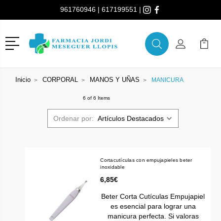
961760946
|
617199551
|
Menú
Buscar
Mi Cuenta
Mi Ca
Buscar
Inicio
CORPORAL
MANOS Y UÑAS
MANICURA
6 of 6 Items
Ordenar por:
Cortacutículas con empujapieles beter
inoxidable
6,85€
Beter Corta Cutículas Empujapiel
es esencial para lograr una
manicura perfecta. Si valoras