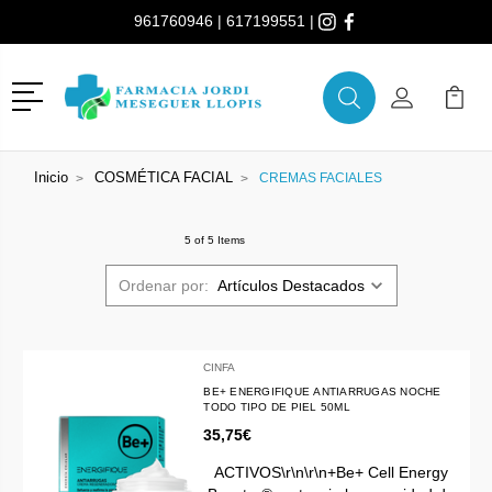
961760946
|
617199551
|
Menú
Buscar
Mi Cuenta
Mi Ca
Buscar
Inicio
COSMÉTICA FACIAL
CREMAS FACIALES
5 of 5 Items
Ordenar por:
CINFA
BE+ ENERGIFIQUE ANTIARRUGAS NOCHE
TODO TIPO DE PIEL 50ML
35,75€
ACTIVOS\r\n\r\n+Be+ Cell Energy