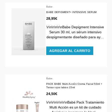
Babe
BABE DEPIGMENT+ INTENSIVE SERUM
28,95€
\r\n\r\n\r\nBabe Depigment Intensive
Serum 30 ml, un sérum intensivo
despigmentante diseñado para ay…
AGREGAR AL CARRITO
Babe
PACK BABE Multi Acción Crema Facial 50ml +
Tensor ojos labios 15ml
24,50€
\r\n\r\n\r\n\r\nBabé Pack Tratamiento
Multi Acción es un kit de cuidado