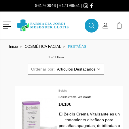
961760946
|
617199551
|
Menú
Buscar
Mi Cuenta
Mi Ca
Buscar
Inicio
COSMÉTICA FACIAL
PESTAÑAS
1 of 1 Items
Ordenar por:
Belcils
Belcils crema vitalizante
14,10€
El Belcils Crema Vitalizante es un
tratamiento diseñado para
pestañas apagadas, debilitadas o