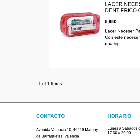
LACER NECE
D
5,95€
Lacer Neceser Pas
Con este neceser
una hig…
1 of 1 Items
CONTACTO
HORARIO
Lunes a Sábados d
Avenida Valencia 10, 46419 Mareny
17:30 a 20:00
de Barraquetes, Valencia