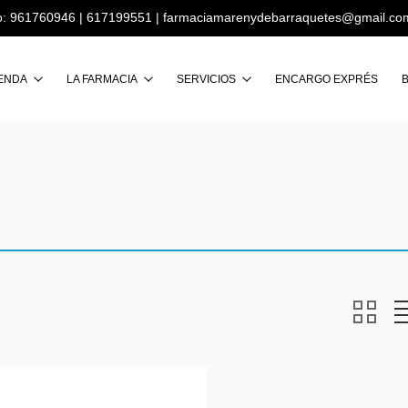
o:
961760946
|
617199551
|
farmaciamarenydebarraquetes@gmail.co
Buscar
IENDA
LA FARMACIA
SERVICIOS
ENCARGO EXPRÉS