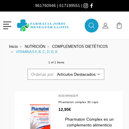
961760946
|
617199551
|
Menú
Buscar
Mi Cuenta
Mi Ca
Buscar
Inicio
NUTRICIÓN
COMPLEMENTOS DIETÉTICOS
VITAMINAS A, B, C, D, E, K
1 of 1 Items
Ordenar por:
BOEHRINGER
Pharmaton complex 30 caps
12,95€
Pharmaton Complex es un
complemento alimenticio