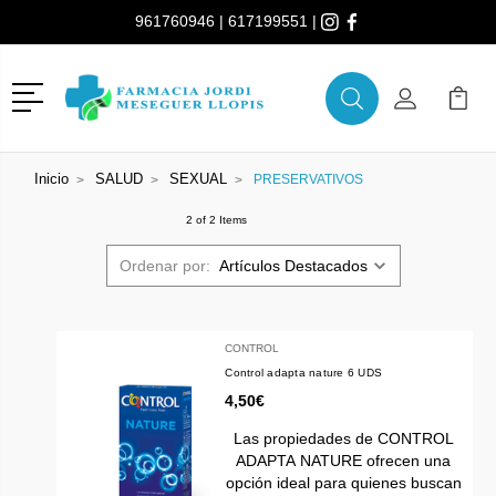
961760946
|
617199551
|
Menú
Buscar
Mi Cuenta
Mi Ca
Buscar
Inicio
SALUD
SEXUAL
PRESERVATIVOS
2 of 2 Items
Ordenar por:
CONTROL
Control adapta nature 6 UDS
4,50€
Las propiedades de CONTROL
ADAPTA NATURE ofrecen una
opción ideal para quienes buscan