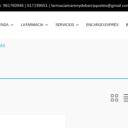
o:
961760946
|
617199551
|
farmaciamarenydebarraquetes@gmail.co
Buscar
IENDA
LA FARMACIA
SERVICIOS
ENCARGO EXPRÉS
AS