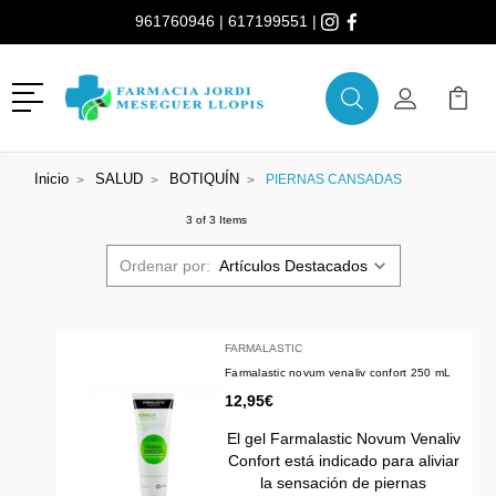
961760946
|
617199551
|
Menú
Buscar
Mi Cuenta
Mi Ca
Buscar
Inicio
SALUD
BOTIQUÍN
PIERNAS CANSADAS
3 of 3 Items
Ordenar por:
FARMALASTIC
Farmalastic novum venaliv confort 250 mL
12,95€
El gel Farmalastic Novum Venaliv
Confort está indicado para aliviar
la sensación de piernas